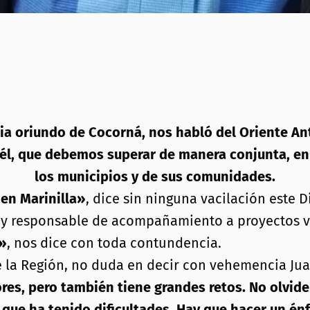
ia oriundo de Cocorná, nos habló del Oriente An
ún él, que debemos superar de manera conjunta, en 
los municipios y de sus comunidades.
 en Marinilla»
, dice sin ninguna vacilación este 
 y responsable de acompañamiento a proyectos v
n»
, nos dice con toda contundencia.
 la Región, no duda en decir con vehemencia Jua
es, pero también tiene grandes retos. No olvide
l que ha tenido dificultades, Hay que hacer un énf