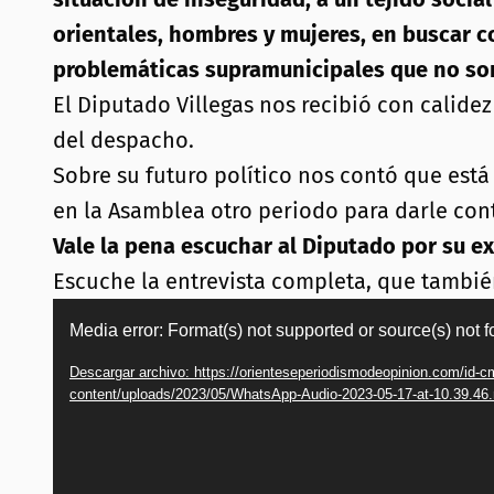
orientales, hombres y mujeres, en buscar 
problemáticas supramunicipales que no son
El Diputado Villegas nos recibió con calidez
del despacho.
Sobre su futuro político nos contó que est
en la Asamblea otro periodo para darle cont
Vale la pena escuchar al Diputado por su e
Escuche la entrevista completa, que también
Reproductor
Media error: Format(s) not supported or source(s) not 
de
Descargar archivo: https://orienteseperiodismodeopinion.com/id-c
vídeo
content/uploads/2023/05/WhatsApp-Audio-2023-05-17-at-10.39.4