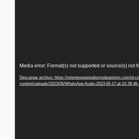
Reproductor
Media error: Format(s) not supported or source(s) not 
de
Descargar archivo: https://orienteseperiodismodeopinion.com/id-c
vídeo
content/uploads/2023/05/WhatsApp-Audio-2023-05-17-at-10.39.4