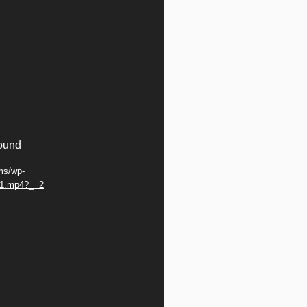
found
ms/wp-
6-1.mp4?_=2