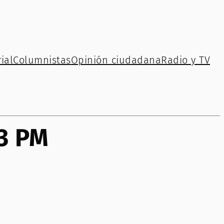
ial
Columnistas
Opinión ciudadana
Radio y TV
53 PM