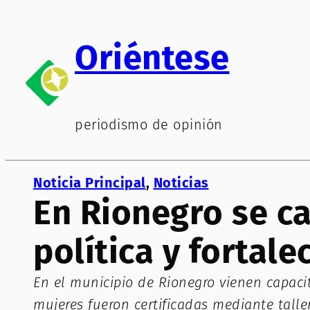
Saltar
al
Oriéntese
contenido
periodismo de opinión
Noticia Principal
, 
Noticias
En Rionegro se ca
política y fortal
En el municipio de Rionegro vienen capaci
mujeres fueron certificadas mediante taller