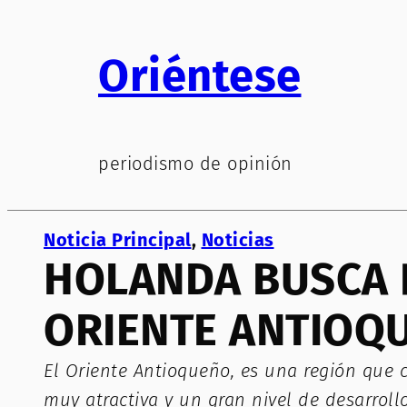
Saltar
al
Oriéntese
contenido
periodismo de opinión
Noticia Principal
, 
Noticias
HOLANDA BUSCA P
ORIENTE ANTIOQ
El Oriente Antioqueño, es una región que c
muy atractiva y un gran nivel de desarroll