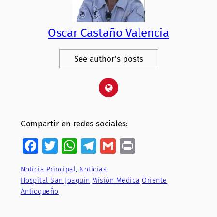
Oscar Castaño Valencia
See author's posts
Compartir en redes sociales:
Facebook
Twitter
WhatsApp
Telegram
Gmail
Print
Noticia Principal
, 
Noticias
Hospital San Joaquín
Misión Medica
Oriente
Antioqueño