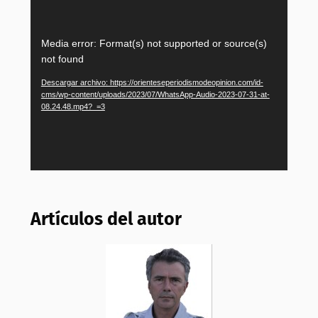
Reproductor
Media error: Format(s) not supported or source(s)
de
not found
vídeo
Descargar archivo: https://orienteseperiodismodeopinion.com/id-
cms/wp-content/uploads/2023/07/WhatsApp-Audio-2023-07-31-at-
08.24.48.mp4?_=3
Artículos del autor