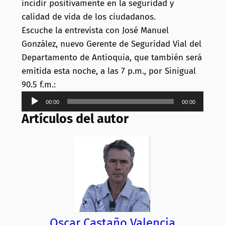
incidir positivamente en la seguridad y
calidad de vida de los ciudadanos.
Escuche la entrevista con José Manuel
González, nuevo Gerente de Seguridad Vial del
Departamento de Antioquia, que también será
emitida esta noche, a las 7 p.m., por Sinigual
90.5 f.m.:
Reproductor
00:00
00:00
de
Artículos del autor
audio
Oscar Castaño Valencia