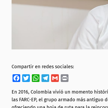
Compartir en redes sociales:
Facebook
Twitter
WhatsApp
Telegram
Gmail
Print
En 2016, Colombia vivió un momento históric
las FARC-EP, el grupo armado más antiguo d
ofreciendo una hoja de ruta para la reincor