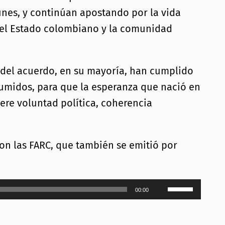
unes, y continúan apostando por la vida
del Estado colombiano y la comunidad
s del acuerdo, en su mayoría, han cumplido
sumidos, para que la esperanza que nació en
ere voluntad política, coherencia
on las FARC, que también se emitió por
Utiliza
00:00
las
teclas