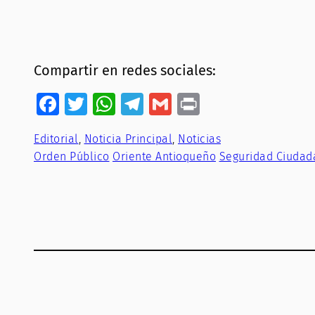
Compartir en redes sociales:
Facebook
Twitter
WhatsApp
Telegram
Gmail
Print
Editorial
, 
Noticia Principal
, 
Noticias
Orden Público
Oriente Antioqueño
Seguridad Ciudad