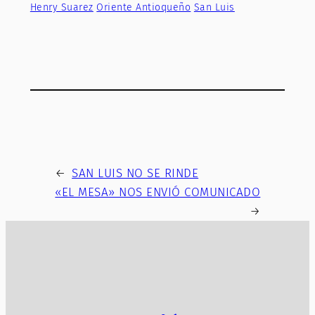
Henry Suarez
Oriente Antioqueño
San Luis
←
SAN LUIS NO SE RINDE
«EL MESA» NOS ENVIÓ COMUNICADO
→