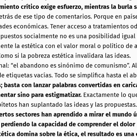
iento crítico exige esfuerzo, mientras la burla s
trás de ese tipo de comentarios. Porque en paíse
dades económicas. Tener acceso a tratamientos o
puestos socialmente no es una posibilidad igual 
te la estética con el valor moral o político de 
omo si la pobreza estética invalidara las ideas.
inal: “el abandono es sinónimo de comunismo”. Al
e etiquetas vacías. Todo se simplifica hasta el a
; basta con lanzar palabras convertidas en caric
entar sino para estigmatizar.
Exactamente lo que
pítetos han suplantado las ideas y las propuestas.
ertos sectores han aprendido a mirar el mundo ú
 perdiendo la capacidad de comprender el dolor 
ética domina sobre la ética, el resultado es una 