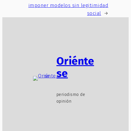
imponer modelos sin legitimidad
social
→
Oriénte
se
periodismo de
opinión