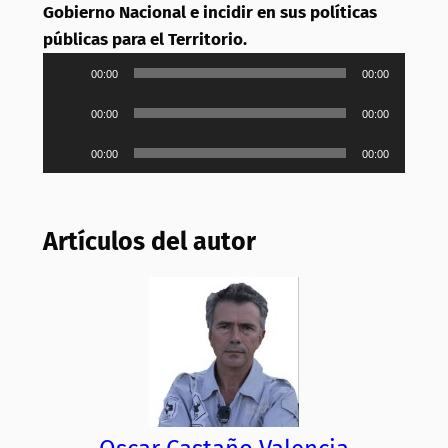
Gobierno Nacional e incidir en sus políticas
públicas para el Territorio.
Reproductor
00:00
00:00
de
Reproductor
00:00
00:00
audio
de
Reproductor
00:00
00:00
audio
de
audio
Artículos del autor