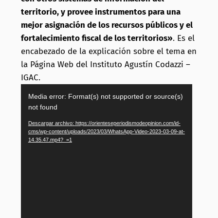
territorio, y provee instrumentos para una
mejor asignación de los recursos públicos y el
fortalecimiento fiscal de los territorios»
. Es el
encabezado de la explicación sobre el tema en
la Página Web del Instituto Agustín Codazzi –
IGAC.
Reproductor
Media error: Format(s) not supported or source(s)
de
not found
vídeo
Descargar archivo: https://orienteseperiodismodeopinion.com/id-
cms/wp-content/uploads/2023/03/WhatsApp-Video-2023-03-09-at-
14.35.47.mp4?_=1