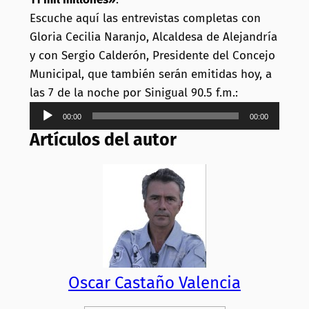
Escuche aquí las entrevistas completas con
Gloria Cecilia Naranjo, Alcaldesa de Alejandría
y con Sergio Calderón, Presidente del Concejo
Municipal, que también serán emitidas hoy, a
las 7 de la noche por Sinigual 90.5 f.m.:
Reproductor
00:00
00:00
de
Artículos del autor
audio
Oscar Castaño Valencia