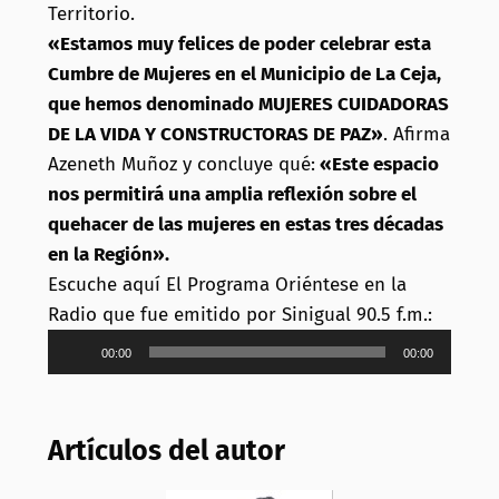
Territorio.
«Estamos muy felices de poder celebrar esta
Cumbre de Mujeres en el Municipio de La Ceja,
que hemos denominado MUJERES CUIDADORAS
DE LA VIDA Y CONSTRUCTORAS DE PAZ»
. Afirma
Azeneth Muñoz y concluye qué:
«Este espacio
nos permitirá una amplia reflexión sobre el
quehacer de las mujeres en estas tres décadas
en la Región».
Escuche aquí El Programa Oriéntese en la
Radio que fue emitido por Sinigual 90.5 f.m.:
Reproductor
00:00
00:00
de
audio
Artículos del autor