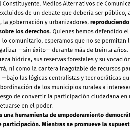
l Constituyente, Medios Alternativos de Comunic
cluidos de un debate que debería ser público, ab
s, la gobernación y urbanizadores,
reproduciendo p
 sobre los derechos
. Quienes hemos defendido el 
 lo comunitario, esperamos que no se permitan lo
galizar —sin éxito— durante más de treinta años.
eza hídrica, sus reservas forestales y su vocaci
rrá, ni como la cantera inagotable de recursos pa
—bajo las lógicas centralistas y tecnocráticas q
ubordinación de los municipios rurales a interes
riesgo de convertir la participación ciudadana en
petuarse en el poder.
 es una herramienta de empoderamiento democrát
participación. Mientras se promueve la supuesta