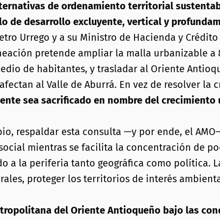
lternativas de ordenamiento territorial sustenta
lo de desarrollo excluyente, vertical y profundam
etro Urrego y a su Ministro de Hacienda y Crédit
eación pretende ampliar la malla urbanizable a 80
medio de habitantes, y trasladar al Oriente Anti
fectan al Valle de Aburrá. En vez de resolver la 
nte sea sacrificado en nombre del crecimiento urb
o, respaldar esta consulta —y por ende, el AMO— 
social mientras se facilita la concentración de p
 a la periferia tanto geográfica como política. 
rales, proteger los territorios de interés ambient
etropolitana del Oriente Antioqueño bajo las cond