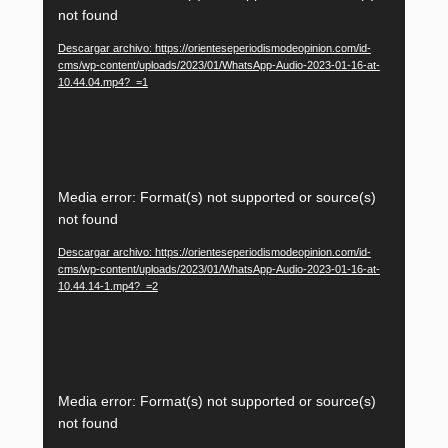
de
not found
vídeo
Descargar archivo: https://orienteseperiodismodeopinion.com/id-
cms/wp-content/uploads/2023/01/WhatsApp-Audio-2023-01-16-at-
10.44.04.mp4?_=1
Reproductor
Media error: Format(s) not supported or source(s)
de
not found
vídeo
Descargar archivo: https://orienteseperiodismodeopinion.com/id-
cms/wp-content/uploads/2023/01/WhatsApp-Audio-2023-01-16-at-
10.44.14-1.mp4?_=2
Reproductor
Media error: Format(s) not supported or source(s)
de
not found
vídeo