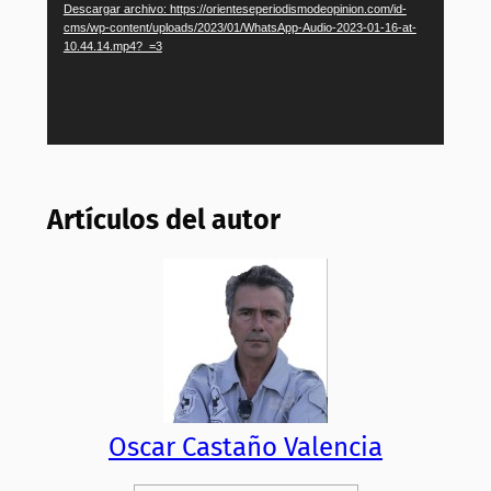
Descargar archivo: https://orienteseperiodismodeopinion.com/id-
cms/wp-content/uploads/2023/01/WhatsApp-Audio-2023-01-16-at-
10.44.14.mp4?_=3
Artículos del autor
Oscar Castaño Valencia