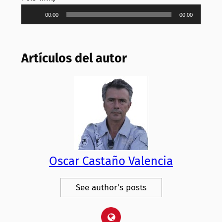
Reproductor
00:00
00:00
de
audio
Artículos del autor
Oscar Castaño Valencia
See author's posts